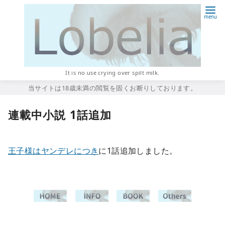
コ
ン
テ
ン
ツ
へ
It is no use crying over spilt milk.
移
当サイトは18歳未満の閲覧を固くお断りしております。
動
連載中小説 1話追加
王子様はヤンデレにつき
に1話追加しました。