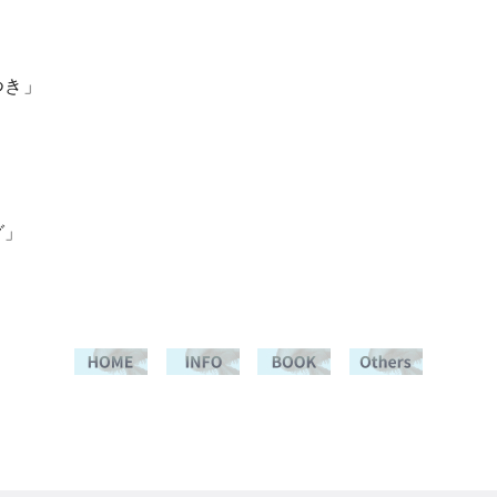
つき」
グ」