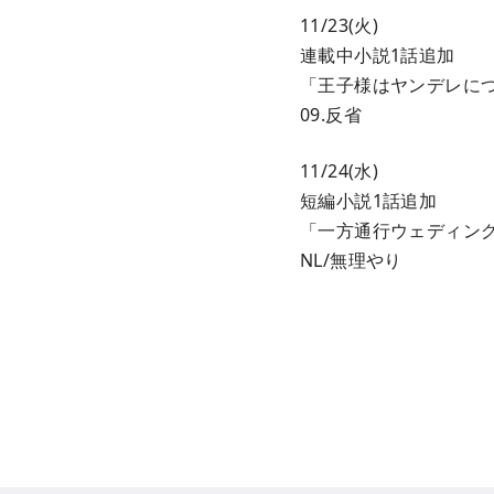
11/23(火)
連載中小説1話追加
「王子様はヤンデレに
09.反省
11/24(水)
短編小説1話追加
「一方通行ウェディン
NL/無理やり