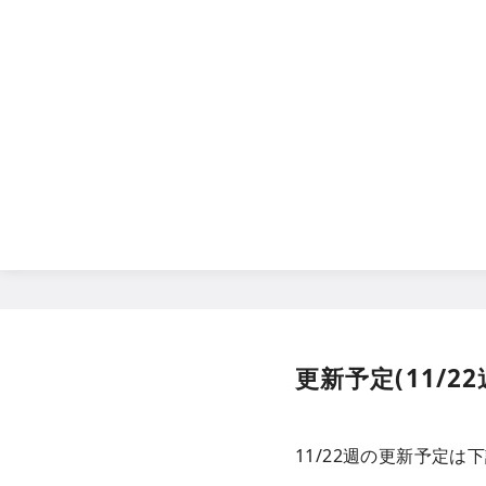
コ
ン
テ
ン
ツ
へ
移
動
更新予定(11/22
11/22週の更新予定は