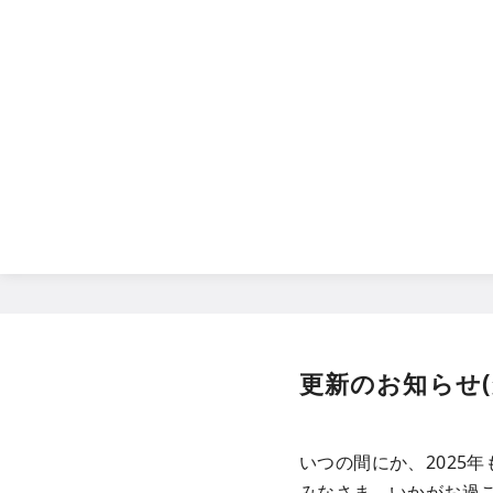
コ
ン
テ
ン
ツ
へ
移
動
更新のお知らせ(
いつの間にか、2025
みなさま、いかがお過