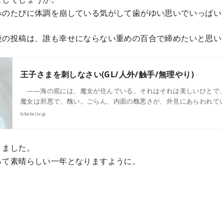
みのたびに体調を崩している気がして歯がゆい思いでいっぱい
後の投稿は、誰も幸せにならない重めの百合で締めたいと思い
王子さまを刺しなさい(GL/人外/触手/無理やり)
――海の底には、魔女が住んでいる。それはそれは美しいひとで、
魔女は邪悪で、醜い。ごらん、内面の醜悪さが、外見にあらわれて
lobelia.lsv.jp
りました。
って素晴らしい一年となりますように。