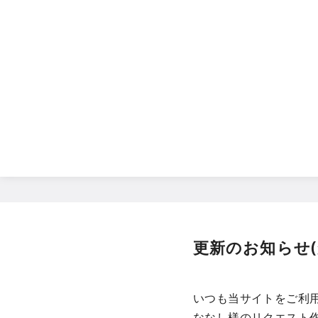
コ
ン
テ
ン
ツ
へ
移
動
更新のお知らせ(
いつも当サイトをご利
ななし様のリクエスト