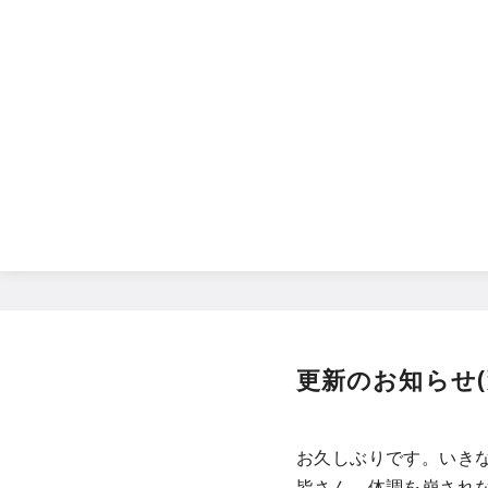
コ
ン
テ
ン
ツ
へ
移
動
更新のお知らせ(
お久しぶりです。いき
皆さん、体調を崩され