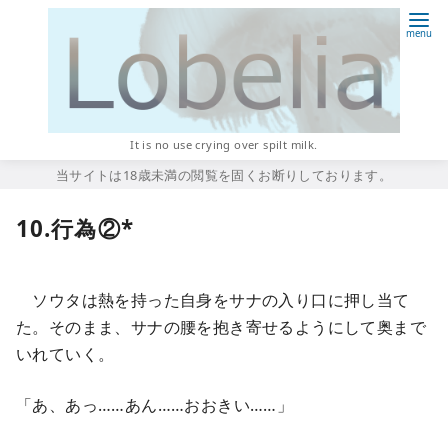
コ
ン
テ
ン
ツ
へ
It is no use crying over spilt milk.
移
当サイトは18歳未満の閲覧を固くお断りしております。
動
10.行為②*
ソウタは熱を持った自身をサナの入り口に押し当て
た。そのまま、サナの腰を抱き寄せるようにして奥まで
いれていく。
「あ、あっ……あん……おおきい……」