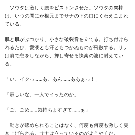
ソウタは激しく腰をピストンさせた。ソウタの肉棒
は、いつの間にか根元までサナの下の口にくわえこまれ
ている。
肌と肌がぶつかり、小さな破裂音を立てる。打ち付けら
れるたび、愛液とも汗ともつかぬものが飛散する。サナ
は肩で息をしながら、押し寄せる快楽の波に耐えてい
る。
「い、イクっ……あ、あん……ああぁっ！」
「寂しいな、一人でイッたのか」
「ご、ごめ……気持ちよすぎて……ぁ」
動きが緩められることはなく、何度も何度も激しく突
き上げられる。サナは立っているのがようやくだ。